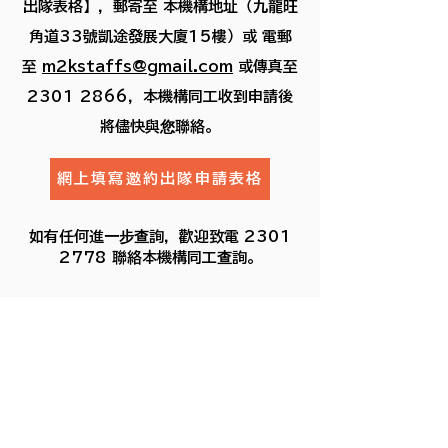
出隊表格】，郵寄至 本機構地址（九龍旺
角道33號凱途發展大廈15樓）或 電郵
至
m2kstaffs@gmail.com
或傳真至
2301 2866
，本機構同工收到申請後
將儘快與您聯絡。
網上填寫邀約出隊申請表格
如有任何進一步查詢，歡迎致電
2301
2778
聯絡本機構同工查詢。
奉獻