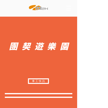
​團契遊樂園
事 工 快 訊